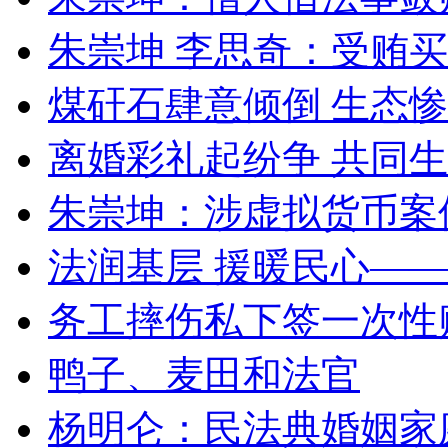
朱崇坤 李思奇：受贿
煤矸石肆意倾倒 生态
离婚彩礼起纷争 共同生
朱崇坤：涉虚拟货币案
法润基层 援暖民心—
务工摔伤私下签一次性
鸭子、麦田和法官
杨明仑：民法典婚姻家