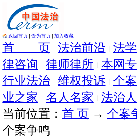
返回首页
|
设为首页
|
加入收藏
首 页
法治前沿
法学
律咨询
律师律所
本网专
行业法治
维权投诉
个案
业之家
名人名家
法治人
当前位置：
首 页
→
个案
个案争鸣