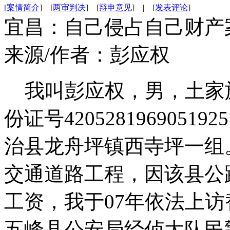
[案情简介]
[两审判决]
[辩申意见]
|
[发表评论]
宜昌：自己侵占自己财产
来源/作者：
彭应权
我叫彭应权，男，土家族，
份证号420528196905
治县龙舟坪镇西寺坪一组。
交通道路工程，因该县公
工资，我于07年依法上
五峰县公安局经侦大队民