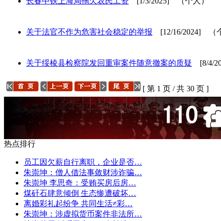
长春中铁上海局拖欠农民工资
[1/3/2025] （个人）
关于法官不作为危害社会稳定的举报
[12/16/2024] 
关于绥棱县检察院发回重审案件随意撤案的质疑
[8/4/
[ 第 1 页 / 共 30 页 ]
热点排行
员工因欠薪自行离职，企业是否…
朱崇坤：僧人借法事敛财涉诈骗…
朱崇坤 李思奇：受贿买房后房…
煤矸石肆意倾倒 生态惨遭破坏…
离婚彩礼起纷争 共同生活≠彩…
朱崇坤：涉虚拟货币案件非法所…