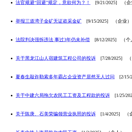
法官规避“回避”规定，意欲何为？！
[9/21/2025] （
举报三道湾子金矿无证盗采金矿
[9/15/2025] （企业）
法院判决强拆违法 事过3年仍未补偿
[8/12/2025] （
关于黑龙江山人宿建筑工程公司的投诉
[7/28/2025]
夏春生敲诈勒索多年霸占企业资产居然无人过问
[2/15
关于中建六局拖欠农民工工资及工程款的投诉
[1/25/2
关于陈庚、石美荣骗领营业执照的投诉
[1/4/2025] 