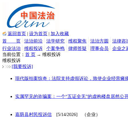
返回首页
|
设为首页
|
加入收藏
首 页
法治前沿
法学研究
维权聚焦
法治方圆
法律咨
行业法治
维权投诉
个案争鸣
律师答疑
理事会员
企业之
当前位置：
首 页
→ 维权投诉
维权投诉
[我要投诉]
现代版拍案惊奇：法院支持虚假诉讼，致使企业经营瘫
实属罕见的诈骗案：一个“五证全无”的虚构楼盘居然公
嘉荫县村民投诉信
[5/14/2026] （企业）