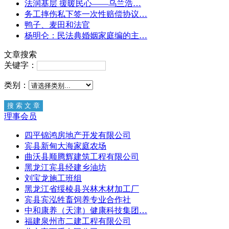
法润基层 援暖民心——乌兰浩…
务工摔伤私下签一次性赔偿协议…
鸭子、麦田和法官
杨明仑：民法典婚姻家庭编的主…
文章搜索
关键字：
类别：
理事会员
四平锦鸿房地产开发有限公司
宾县新甸大海家庭农场
曲沃县顺腾辉建筑工程有限公司
黑龙江宾县经建乡油坊
刘宝龙施工班组
黑龙江省绥棱县兴林木材加工厂
宾县宾泓牲畜饲养专业合作社
中和康养（天津）健康科技集团…
福建泉州市二建工程有限公司