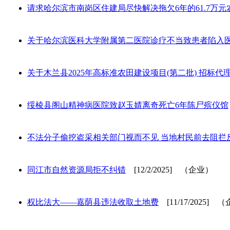
请求哈尔滨市南岗区住建局尽快解决拖欠6年的61.7万元
关于哈尔滨医科大学附属第二医院诊疗不当致患者陷入
关于木兰县2025年高标准农田建设项目(第二批) 招标
绥棱县阁山精神病医院致赵玉婧离奇死亡6年陈尸殡仪馆
不法分子偷挖盗采相关部门视而不见 当地村民前去阻拦
同江市自然资源局拒不纠错
[12/2/2025] （企业）
权比法大——嘉荫县违法收取土地费
[11/17/2025] 