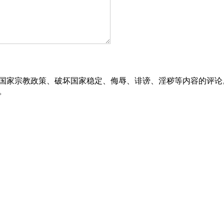
坏国家宗教政策、破坏国家稳定、侮辱、诽谤、淫秽等内容的评论
。