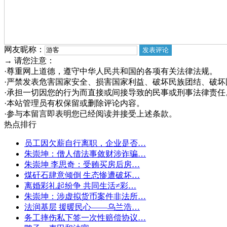
网友昵称：
→ 请您注意：
·尊重网上道德，遵守中华人民共和国的各项有关法律法规。
·严禁发表危害国家安全、损害国家利益、破坏民族团结、破
·承担一切因您的行为而直接或间接导致的民事或刑事法律责任
·本站管理员有权保留或删除评论内容。
·参与本留言即表明您已经阅读并接受上述条款。
热点排行
员工因欠薪自行离职，企业是否…
朱崇坤：僧人借法事敛财涉诈骗…
朱崇坤 李思奇：受贿买房后房…
煤矸石肆意倾倒 生态惨遭破坏…
离婚彩礼起纷争 共同生活≠彩…
朱崇坤：涉虚拟货币案件非法所…
法润基层 援暖民心——乌兰浩…
务工摔伤私下签一次性赔偿协议…