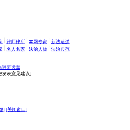
询
律师律所
本网专家
新法速递
家
名人名家
法治人物
法治典范
陷阱要远离
您发表意见建议]
部]
[关闭窗口]