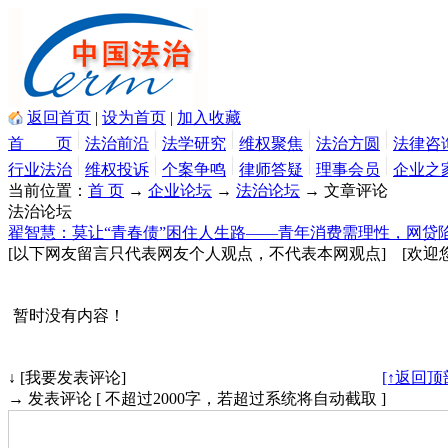
返回首页
|
设为首页
|
加入收藏
首 页
法治前沿
法学研究
维权聚焦
法治方圆
法律咨
行业法治
维权投诉
个案争鸣
律师答疑
理事会员
企业之
当前位置：
首 页
→
企业论坛
→
法治论坛
→
文章评论
法治论坛
翟智慧：莫让“青春债”困住人生路——青年消费需理性，网贷
[以下网友留言只代表网友个人观点，不代表本网观点] [欢迎
暂时没有内容！
↓ [我要发表评论]
[↑返回顶
→ 发表评论 [ 不超过2000字，若超过系统将自动截取 ]