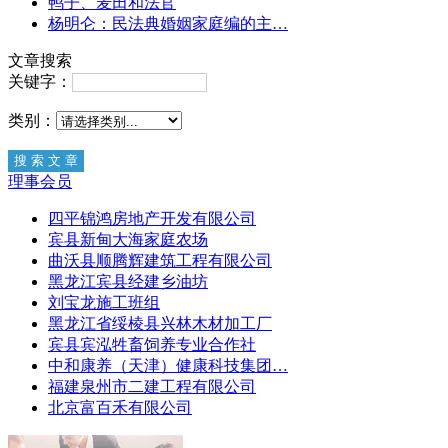
鸭子、麦田和法官
杨明仑：民法典婚姻家庭编的主…
文章搜索
关键字：
类别：
理事会员
四平锦鸿房地产开发有限公司
宾县新甸大海家庭农场
曲沃县顺腾辉建筑工程有限公司
黑龙江宾县经建乡油坊
刘宝龙施工班组
黑龙江省绥棱县兴林木材加工厂
宾县宾泓牲畜饲养专业合作社
中和康养（天津）健康科技集团…
福建泉州市二建工程有限公司
北京富百禾有限公司