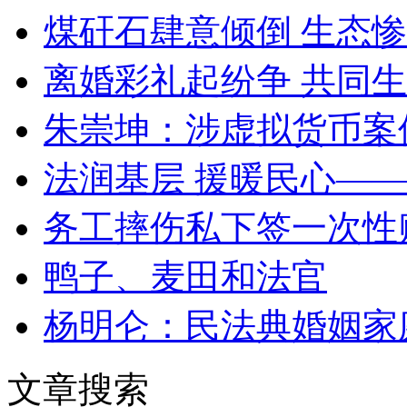
煤矸石肆意倾倒 生态
离婚彩礼起纷争 共同生
朱崇坤：涉虚拟货币案
法润基层 援暖民心—
务工摔伤私下签一次性
鸭子、麦田和法官
杨明仑：民法典婚姻家
文章搜索