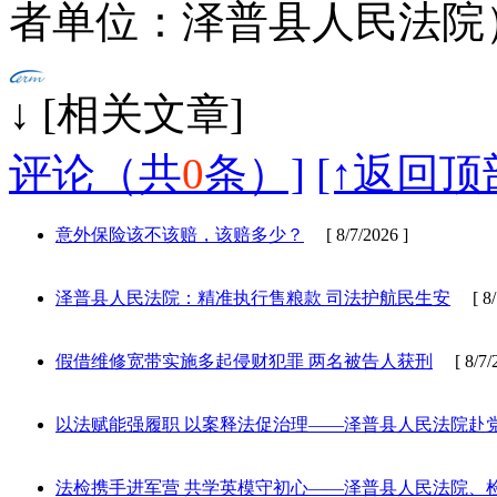
者单位：泽普县人民法院
↓ [相
评论（共
0
条）]
[↑返回顶
意外保险该不该赔，该赔多少？
[ 8/7/2026 ]
泽普县人民法院：精准执行售粮款 司法护航民生安
[ 8/7
假借维修宽带实施多起侵财犯罪 两名被告人获刑
[ 8/7/2
以法赋能强履职 以案释法促治理——泽普县人民法院赴
法检携手进军营 共学英模守初心——泽普县人民法院、