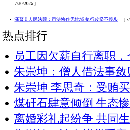
7/30/2026 ]
泽普县人民法院：司法协作无地域 执行攻坚不停步
[ 7/2
热点排行
员工因欠薪自行离职，
朱崇坤：僧人借法事敛
朱崇坤 李思奇：受贿
煤矸石肆意倾倒 生态
离婚彩礼起纷争 共同生