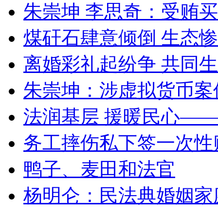
朱崇坤 李思奇：受贿
煤矸石肆意倾倒 生态
离婚彩礼起纷争 共同生
朱崇坤：涉虚拟货币案
法润基层 援暖民心—
务工摔伤私下签一次性
鸭子、麦田和法官
杨明仑：民法典婚姻家