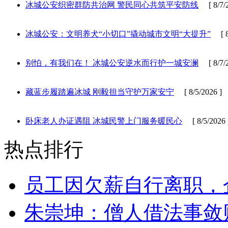
冰城公安织密群防共治网 警民同心共筑平安防线
[ 8/7/2
冰城公安：文明养犬“小切口”撬动城市文明“大提升”
[ 8/
别怕，有我们在！ 冰城公安逆水而行护一城安澜
[ 8/7/2
藏蓝步履踏遍冰城 刚毅担当守护万家安宁
[ 8/5/2026 ]
卧床老人办证遇阻 冰城民警上门服务暖民心
[ 8/5/2026 
热点排行
员工因欠薪自行离职，
朱崇坤：僧人借法事敛