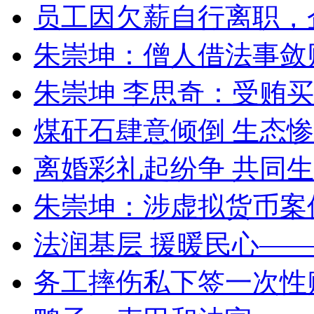
员工因欠薪自行离职，
朱崇坤：僧人借法事敛
朱崇坤 李思奇：受贿
煤矸石肆意倾倒 生态
离婚彩礼起纷争 共同生
朱崇坤：涉虚拟货币案
法润基层 援暖民心—
务工摔伤私下签一次性