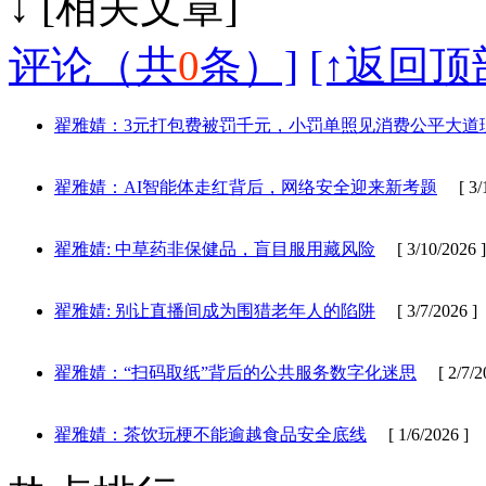
↓ [相
评论（共
0
条）]
[↑返回顶
翟雅婧：3元打包费被罚千元，小罚单照见消费公平大道
翟雅婧：AI智能体走红背后，网络安全迎来新考题
[ 3/1
翟雅婧: 中草药非保健品，盲目服用藏风险
[ 3/10/2026 ]
翟雅婧: 别让直播间成为围猎老年人的陷阱
[ 3/7/2026 ]
翟雅婧：“扫码取纸”背后的公共服务数字化迷思
[ 2/7/20
翟雅婧：茶饮玩梗不能逾越食品安全底线
[ 1/6/2026 ]