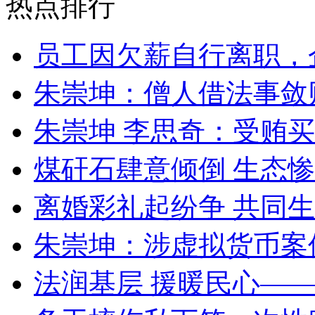
热点排行
员工因欠薪自行离职，
朱崇坤：僧人借法事敛
朱崇坤 李思奇：受贿
煤矸石肆意倾倒 生态
离婚彩礼起纷争 共同生
朱崇坤：涉虚拟货币案
法润基层 援暖民心—