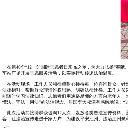
在第40个“12・5”国际志愿者日来临之际，为大力弘扬“奉
车站广场开展志愿服务活动，以实际行动传递法治温度。
在活动现场，工作人员和律师耐心接待每一位咨询群众，针对
法律指引，帮助群众理清维权思路、明确法律途径。工作人员
能随时学习法律知识。志愿者们用通俗易懂的方言向老年人、
懂法、守法、用法”的法治观念。居民李大叔深有感触地说：“
此次活动共接待群众咨询12人次，发放各类普法宣传资料、宣
容，让法治宣传走进千家万户，为建设平安江州、法治江州筑