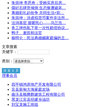
朱崇坤 李思奇：受贿买房后房…
煤矸石肆意倾倒 生态惨遭破坏…
离婚彩礼起纷争 共同生活≠彩…
朱崇坤：涉虚拟货币案件非法所…
法润基层 援暖民心——乌兰浩…
务工摔伤私下签一次性赔偿协议…
鸭子、麦田和法官
杨明仑：民法典婚姻家庭编的主…
文章搜索
关键字：
类别：
理事会员
四平锦鸿房地产开发有限公司
宾县新甸大海家庭农场
曲沃县顺腾辉建筑工程有限公司
黑龙江宾县经建乡油坊
刘宝龙施工班组