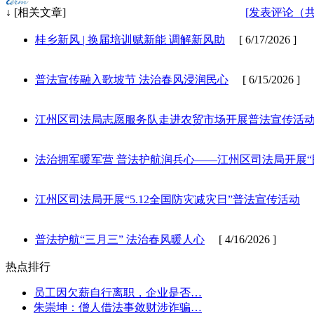
↓ [相关文章]
[发表评论（
桂乡新风 | 换届培训赋新能 调解新风助
[ 6/17/2026 ]
普法宣传融入歌坡节 法治春风浸润民心
[ 6/15/2026 ]
江州区司法局志愿服务队走进农贸市场开展普法宣传活
法治拥军暖军营 普法护航润兵心——江州区司法局开展“
江州区司法局开展“5.12全国防灾减灾日”普法宣传活动
[ 
普法护航“三月三” 法治春风暖人心
[ 4/16/2026 ]
热点排行
员工因欠薪自行离职，企业是否…
朱崇坤：僧人借法事敛财涉诈骗…