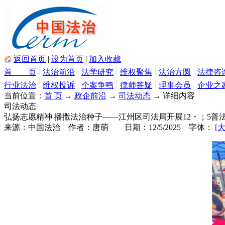
返回首页
|
设为首页
|
加入收藏
首 页
法治前沿
法学研究
维权聚焦
法治方圆
法律咨
行业法治
维权投诉
个案争鸣
律师答疑
理事会员
企业之
当前位置：
首 页
→
政企前沿
→
司法动态
→
详细内容
司法动态
弘扬志愿精神 播撒法治种子——江州区司法局开展12・；5普
来源：
中国法治
作者：
唐萌
日期：
12/5/2025
字体：
[大