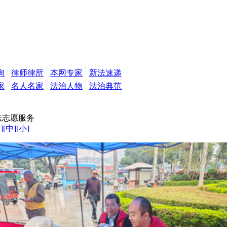
询
律师律所
本网专家
新法速递
家
名人名家
法治人物
法治典范
法志愿服务
]
[中]
[小]