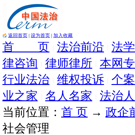
返回首页
|
设为首页
|
加入收藏
首 页
法治前沿
法学
律咨询
律师律所
本网专
行业法治
维权投诉
个案
业之家
名人名家
法治人
当前位置：
首 页
→
政企
社会管理