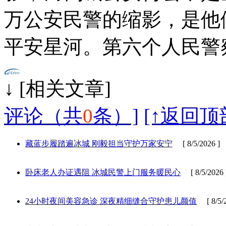
万公安民警的缩影，是他
平安星河。第六个人民警
↓ [相
评论（共
0
条）]
[↑返回顶
藏蓝步履踏遍冰城 刚毅担当守护万家安宁
[ 8/5/2026 ]
卧床老人办证遇阻 冰城民警上门服务暖民心
[ 8/5/2026 
24小时夜间美容急诊 深夜精细缝合守护患儿颜值
[ 8/5/2