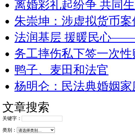
离婚彩礼起纷争 共同生
朱崇坤：涉虚拟货币案
法润基层 援暖民心—
务工摔伤私下签一次性
鸭子、麦田和法官
杨明仑：民法典婚姻家
文章搜索
关键字：
类别：