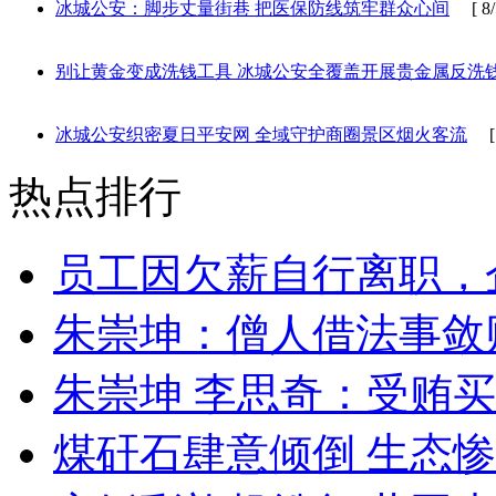
冰城公安：脚步丈量街巷 把医保防线筑牢群众心间
[ 8/5
别让黄金变成洗钱工具 冰城公安全覆盖开展贵金属反洗
冰城公安织密夏日平安网 全域守护商圈景区烟火客流
[ 8
热点排行
员工因欠薪自行离职，
朱崇坤：僧人借法事敛
朱崇坤 李思奇：受贿
煤矸石肆意倾倒 生态