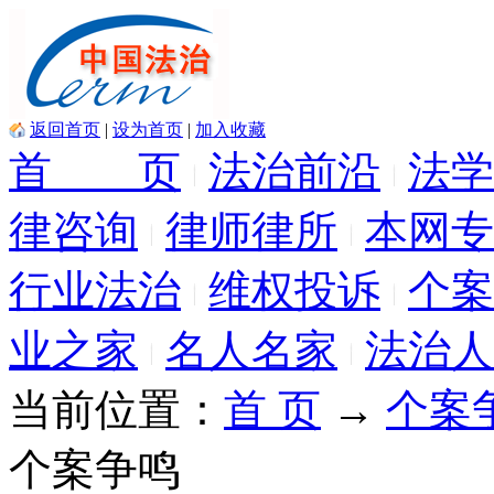
返回首页
|
设为首页
|
加入收藏
首 页
法治前沿
法学
律咨询
律师律所
本网专
行业法治
维权投诉
个案
业之家
名人名家
法治人
当前位置：
首 页
→
个案
个案争鸣