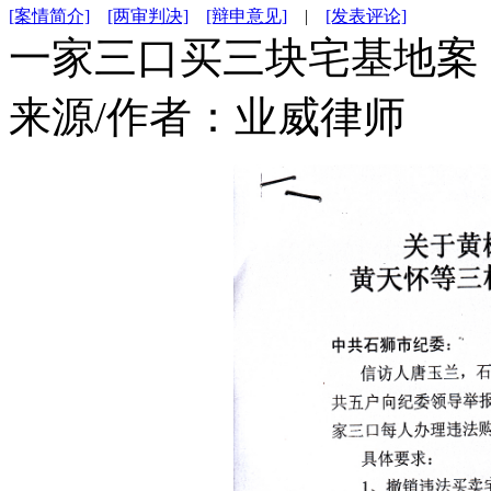
[案情简介]
[两审判决]
[辩申意见]
|
[发表评论]
一家三口买三块宅基地案
来源/作者：
业威律师