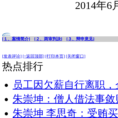
2014
年
6
[１、案情简介]
[２、两审判决]
[３、辩申意见]
[发表评论]
[↑返回顶部]
[打印本页]
[关闭窗口]
热点排行
员工因欠薪自行离职，
朱崇坤：僧人借法事敛
朱崇坤 李思奇：受贿