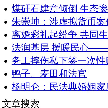
煤矸石肆意倾倒 生态
朱崇坤：涉虚拟货币案
离婚彩礼起纷争 共同生
法润基层 援暖民心—
务工摔伤私下签一次性
鸭子、麦田和法官
杨明仑：民法典婚姻家
文章搜索