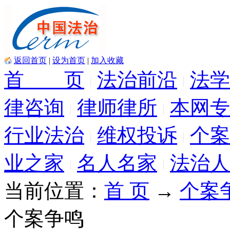
返回首页
|
设为首页
|
加入收藏
首 页
法治前沿
法学
律咨询
律师律所
本网专
行业法治
维权投诉
个案
业之家
名人名家
法治人
当前位置：
首 页
→
个案
个案争鸣