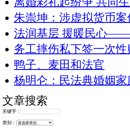
离婚彩礼起纷争 共同生
朱崇坤：涉虚拟货币案
法润基层 援暖民心—
务工摔伤私下签一次性
鸭子、麦田和法官
杨明仑：民法典婚姻家
文章搜索
关键字：
类别：