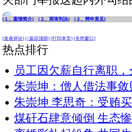
[１、案情简介]
[２、两审判决]
[３、辩申意见]
[发表评论]
[↑返回顶部]
[打印本页]
[关闭窗口]
热点排行
员工因欠薪自行离职，
朱崇坤：僧人借法事敛
朱崇坤 李思奇：受贿
煤矸石肆意倾倒 生态