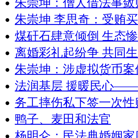
朱崇坤：僧人借法事敛
朱崇坤 李思奇：受贿
煤矸石肆意倾倒 生态
离婚彩礼起纷争 共同生
朱崇坤：涉虚拟货币案
法润基层 援暖民心—
务工摔伤私下签一次性
鸭子、麦田和法官
杨明仑：民法典婚姻家