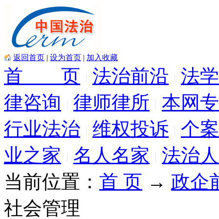
返回首页
|
设为首页
|
加入收藏
首 页
法治前沿
法学
律咨询
律师律所
本网专
行业法治
维权投诉
个案
业之家
名人名家
法治人
当前位置：
首 页
→
政企
社会管理