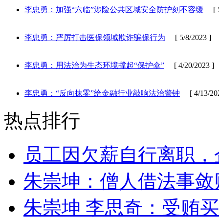
李忠勇：加强“六临”涉险公共区域安全防护刻不容缓
[ 5/
李忠勇：严厉打击医保领域欺诈骗保行为
[ 5/8/2023 ]
李忠勇：用法治为生态环境撑起“保护伞”
[ 4/20/2023 ]
李忠勇：“反向抹零”给金融行业敲响法治警钟
[ 4/13/202
热点排行
员工因欠薪自行离职，
朱崇坤：僧人借法事敛
朱崇坤 李思奇：受贿