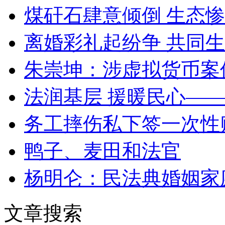
煤矸石肆意倾倒 生态
离婚彩礼起纷争 共同生
朱崇坤：涉虚拟货币案
法润基层 援暖民心—
务工摔伤私下签一次性
鸭子、麦田和法官
杨明仑：民法典婚姻家
文章搜索