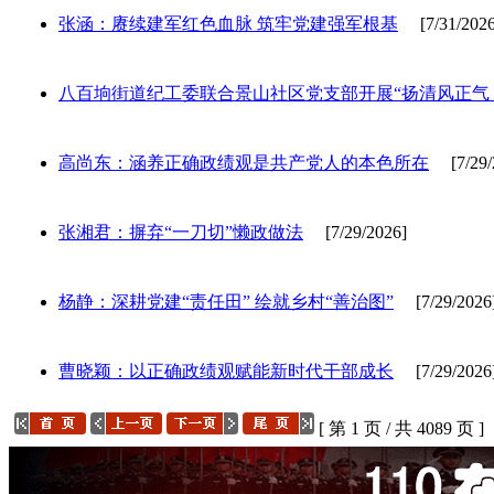
张涵：赓续建军红色血脉 筑牢党建强军根基
[7/31/2026
八百垧街道纪工委联合景山社区党支部开展“扬清风正气
高尚东：涵养正确政绩观是共产党人的本色所在
[7/29/
张湘君：摒弃“一刀切”懒政做法
[7/29/2026]
杨静：深耕党建“责任田” 绘就乡村“善治图”
[7/29/2026
曹晓颖：以正确政绩观赋能新时代干部成长
[7/29/2026
[ 第 1 页 / 共 4089 页 ]