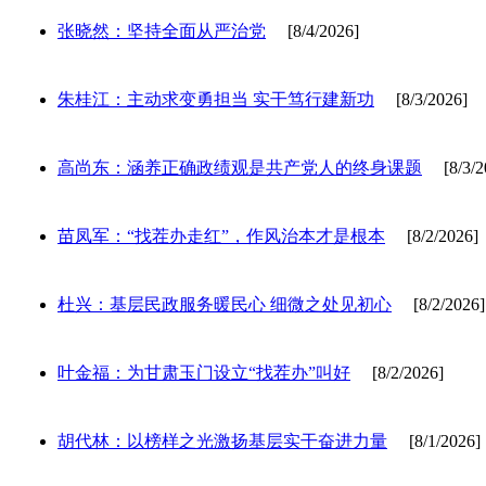
张晓然：坚持全面从严治党
[8/4/2026]
朱桂江：主动求变勇担当 实干笃行建新功
[8/3/2026]
高尚东：涵养正确政绩观是共产党人的终身课题
[8/3/2
苗凤军：“找茬办走红”，作风治本才是根本
[8/2/2026]
杜兴：基层民政服务暖民心 细微之处见初心
[8/2/2026]
叶金福：为甘肃玉门设立“找茬办”叫好
[8/2/2026]
胡代林：以榜样之光激扬基层实干奋进力量
[8/1/2026]