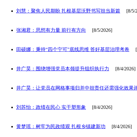
刘慧：聚焦人民期盼 扎根基层沃野书写担当新篇
[8/5/2
张湘君：思想有力量 前行有方向
[8/5/2026]
田硕娜：秉持“四个宁可”底线思维 答好基层治理考卷
[8
井广昊：围绕增强党员本领提升组织执行力
[8/4/2026]
井广昊：让党员在网格事项归并中担责任还需强化效果
刘苏怡：政绩在民心 实干塑形象
[8/4/2026]
黄梦瑶：树牢为民政绩观 扎根乡镇建新功
[8/4/2026]