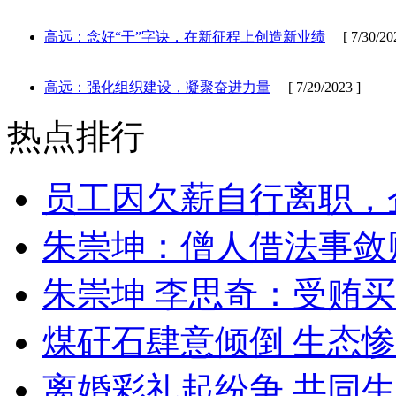
高远：念好“干”字诀，在新征程上创造新业绩
[ 7/30/202
高远：强化组织建设，凝聚奋进力量
[ 7/29/2023 ]
热点排行
员工因欠薪自行离职，
朱崇坤：僧人借法事敛
朱崇坤 李思奇：受贿
煤矸石肆意倾倒 生态
离婚彩礼起纷争 共同生